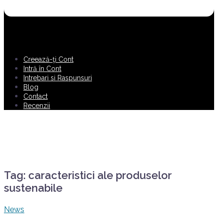
Creează-ţi Cont
Intră în Cont
Intrebari si Raspunsuri
Blog
Contact
Recenzii
Tag:
caracteristici ale produselor
sustenabile
News