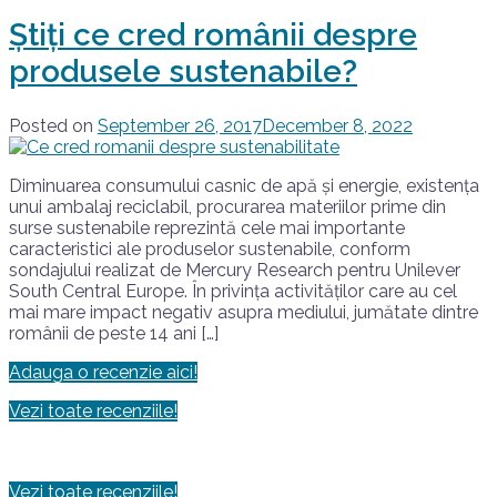
Știți ce cred românii despre
produsele sustenabile?
Posted on
September 26, 2017
December 8, 2022
Diminuarea consumului casnic de apă și energie, existența
unui ambalaj reciclabil, procurarea materiilor prime din
surse sustenabile reprezintă cele mai importante
caracteristici ale produselor sustenabile, conform
sondajului realizat de Mercury Research pentru Unilever
South Central Europe. În privința activităților care au cel
mai mare impact negativ asupra mediului, jumătate dintre
românii de peste 14 ani […]
Adauga o recenzie aici!
Vezi toate recenziile!
Vezi toate recenziile!