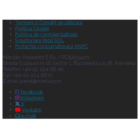
Termeni şi Condiţii de utilizare
Politica Cookie
Politica de confidentialitate
Solutionare litigii SOL
Protectia consumatorului ANPC
Mercury Research S.R.L. | RO5659410
Strada Copilului nr 16, sector 1, Bucuresti 012178, Romania
Telefon: +40-21-224 66 00
Fax: +40-21-224 66 11
E-mail:
panel@mercury.ro
facebook
instagram
X
youtube
e-mail