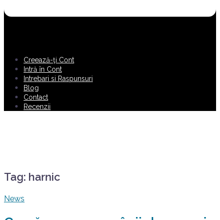
Creează-ţi Cont
Intră în Cont
Intrebari si Raspunsuri
Blog
Contact
Recenzii
Tag:
harnic
News