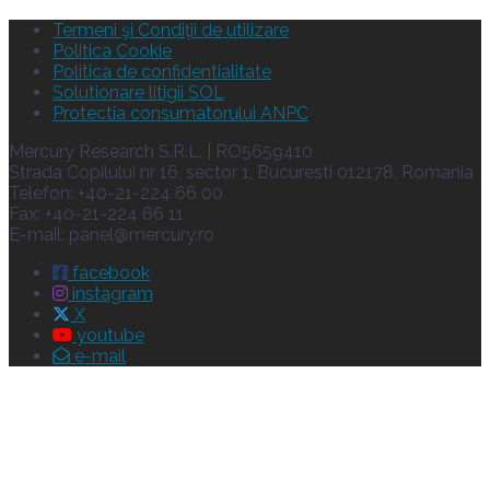
Termeni şi Condiţii de utilizare
Politica Cookie
Politica de confidentialitate
Solutionare litigii SOL
Protectia consumatorului ANPC
Mercury Research S.R.L. | RO5659410
Strada Copilului nr 16, sector 1, Bucuresti 012178, Romania
Telefon: +40-21-224 66 00
Fax: +40-21-224 66 11
E-mail:
panel@mercury.ro
facebook
instagram
X
youtube
e-mail