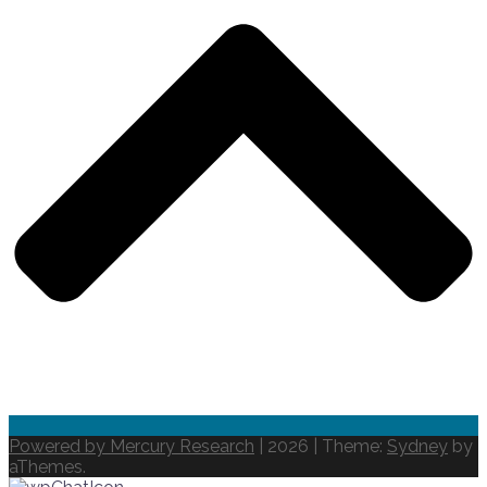
Powered by Mercury Research
| 2026
|
Theme:
Sydney
by
aThemes.