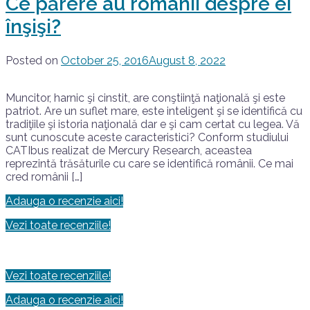
Ce părere au românii despre ei
înşişi?
Posted on
October 25, 2016
August 8, 2022
Muncitor, harnic şi cinstit, are conştiinţă naţională şi este
patriot. Are un suflet mare, este inteligent şi se identifică cu
tradiţiile şi istoria naţională dar e şi cam certat cu legea. Vă
sunt cunoscute aceste caracteristici? Conform studiului
CATIbus realizat de Mercury Research, aceastea
reprezintă trăsăturile cu care se identifică românii. Ce mai
cred românii […]
Adauga o recenzie aici!
Vezi toate recenziile!
Vezi toate recenziile!
Adauga o recenzie aici!