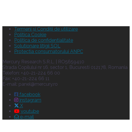
Termeni şi Condiţii de utilizare
Politica Cookie
Politica de confidentialitate
Solutionare litigii SOL
Protectia consumatorului ANPC
Mercury Research S.R.L. | RO5659410
Strada Copilului nr 16, sector 1, Bucuresti 012178, Romania
Telefon: +40-21-224 66 00
Fax: +40-21-224 66 11
E-mail:
panel@mercury.ro
facebook
instagram
X
youtube
e-mail