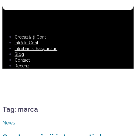
Creează-ţi Cont
Intră în Cont
Intrebari si Raspunsuri
Blog
Contact
Recenzii
Tag:
marca
News