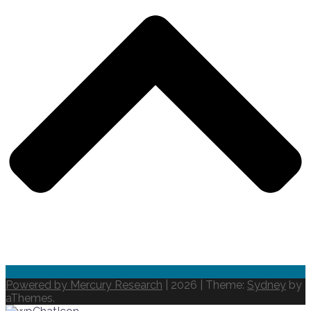
Powered by Mercury Research
| 2026
|
Theme:
Sydney
by
aThemes.