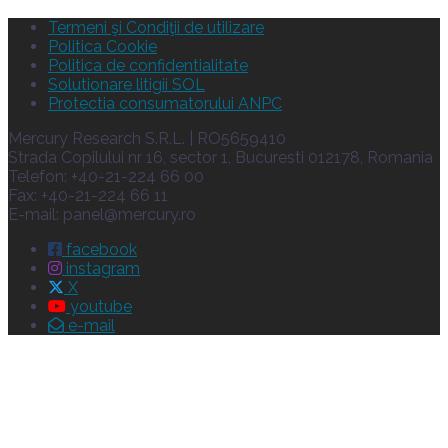
Termeni şi Condiţii de utilizare
Politica Cookie
Politica de confidentialitate
Solutionare litigii SOL
Protectia consumatorului ANPC
Mercury Research S.R.L. | RO5659410
Strada Copilului nr 16, sector 1, Bucuresti 012178, Romania
Telefon: +40-21-224 66 00
Fax: +40-21-224 66 11
E-mail:
panel@mercury.ro
facebook
instagram
X
youtube
e-mail