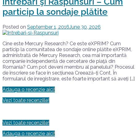
Întrebări şi Răspunsuri – Cum
particip la sondaje plătite
Posted on
September 1, 2016
June 30, 2026
Cine este Mercury Research? Ce este eXPRIM? Cum
particip la comunitatea de sondaje online plătite eXPRIM,
administrată de Mercury Research, cea mai importantă
companie independentă de cercetare de piaţă din
Romania? Cum pot deveni membru al panelului? Procesul
de înscriere se face în secțiunea Creează-ți Cont. În
formularul de înregistrare, este foarte important să aveți […]
Adauga o recenzie aici!
Vezi toate recenziile!
Vezi toate recenziile!
Adauga o recenzie aici!