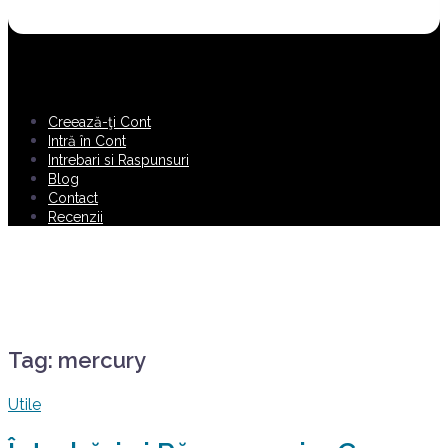
Creează-ţi Cont
Intră în Cont
Intrebari si Raspunsuri
Blog
Contact
Recenzii
Tag:
mercury
Utile