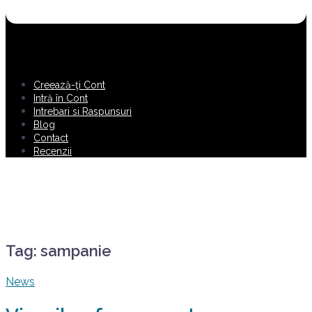
Creează-ţi Cont
Intră în Cont
Intrebari si Raspunsuri
Blog
Contact
Recenzii
Tag:
sampanie
News