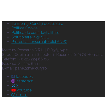
Termeni şi Condiţii de utilizare
Politica Cookie
Politica de confidentialitate
Solutionare litigii SOL
Protectia consumatorului ANPC
Mercury Research S.R.L. | RO5659410
Strada Copilului nr 16, sector 1, Bucuresti 012178, Romania
Telefon: +40-21-224 66 00
Fax: +40-21-224 66 11
E-mail:
panel@mercury.ro
facebook
instagram
X
youtube
e-mail