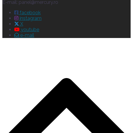
E-mail:
panel@mercury.ro
facebook
instagram
X
youtube
e-mail