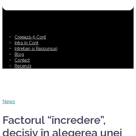
Creează-ţi Cont
Intră în Cont
Intrebari si Raspunsuri
Blog
Contact
Recenzii
News
Factorul “încredere”,
decisiv în alegerea unei