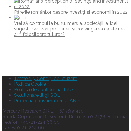
Părerile românilor despre investiții și economii în 2022
Vrei să contribui la bunul mers al societăţii, ai idei,
sugestii, sesizări, propuneri şi convingerea că ele ne-
ar fi folositoare tuturor?
Termeni şi Condiţii de utilizare
Politica Cookie
Politica de confidentialitate
Solutionare litigii SOL
Protectia consumatorului ANPC
Mercury Research S.R.L. | RO5659410
Strada Copilului nr 16, sector 1, Bucuresti 012178, Romania
Telefon: +40-21-224 66 00
Fax: +40-21-224 66 11