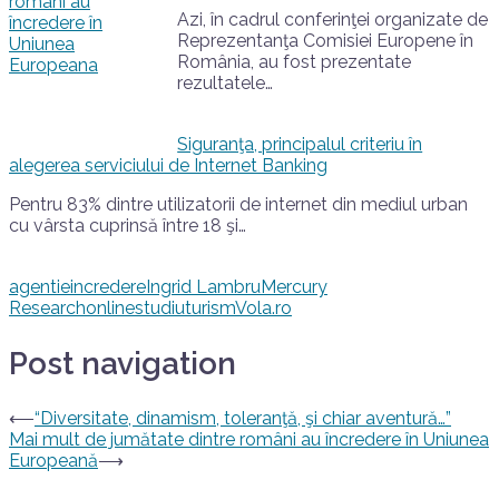
Azi, în cadrul conferinţei organizate de
Reprezentanţa Comisiei Europene în
România, au fost prezentate
rezultatele…
Siguranţa, principalul criteriu în
alegerea serviciului de Internet Banking
Pentru 83% dintre utilizatorii de internet din mediul urban
cu vârsta cuprinsă între 18 şi…
agentie
incredere
Ingrid Lambru
Mercury
Research
online
studiu
turism
Vola.ro
Post navigation
⟵
“Diversitate, dinamism, toleranţă, şi chiar aventură…”
Mai mult de jumătate dintre români au încredere în Uniunea
Europeană
⟶