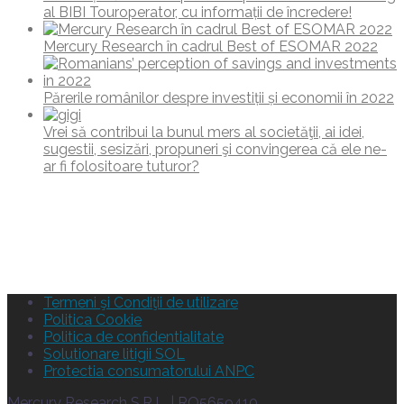
al BIBI Touroperator, cu informații de încredere!
Mercury Research în cadrul Best of ESOMAR 2022
Părerile românilor despre investiții și economii în 2022
Vrei să contribui la bunul mers al societăţii, ai idei,
sugestii, sesizări, propuneri şi convingerea că ele ne-
ar fi folositoare tuturor?
Termeni şi Condiţii de utilizare
Politica Cookie
Politica de confidentialitate
Solutionare litigii SOL
Protectia consumatorului ANPC
Mercury Research S.R.L. | RO5659410