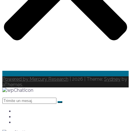
Powered by Mercury Research
| 2026
|
Theme:
Sydney
by
aThemes.