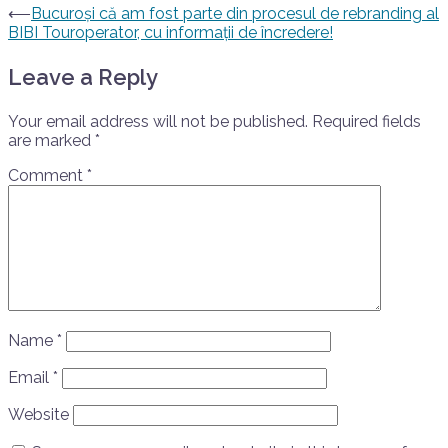
⟵
Bucuroși că am fost parte din procesul de rebranding al
BIBI Touroperator, cu informații de încredere!
Leave a Reply
Your email address will not be published.
Required fields
are marked
*
Comment
*
Name
*
Email
*
Website