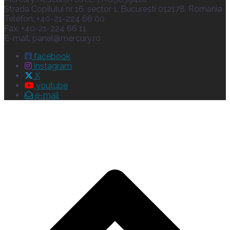
Strada Copilului nr 16, sector 1, Bucuresti 012178, Romania
Telefon: +40-21-224 66 00
Fax: +40-21-224 66 11
E-mail:
panel@mercury.ro
facebook
instagram
X
youtube
e-mail