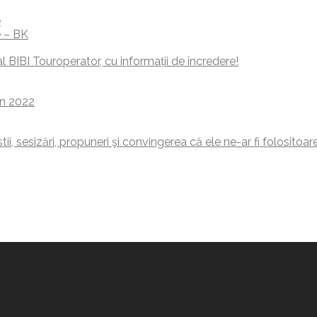
e
e – BK
 BIBI Touroperator, cu informații de încredere!
estii, sesizări, propuneri şi convingerea că ele ne-ar fi folositoar