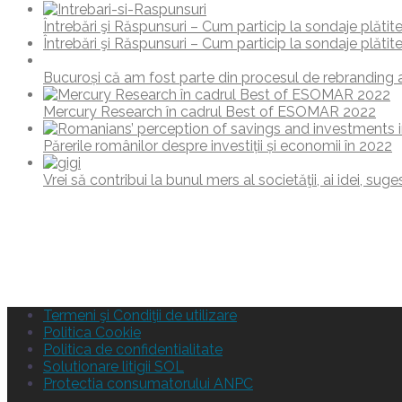
Întrebări şi Răspunsuri – Cum particip la sondaje plătit
Întrebări şi Răspunsuri – Cum particip la sondaje plătit
Bucuroși că am fost parte din procesul de rebranding al
Mercury Research în cadrul Best of ESOMAR 2022
Părerile românilor despre investiții și economii în 2022
Vrei să contribui la bunul mers al societăţii, ai idei, sug
Termeni şi Condiţii de utilizare
Politica Cookie
Politica de confidentialitate
Solutionare litigii SOL
Protectia consumatorului ANPC