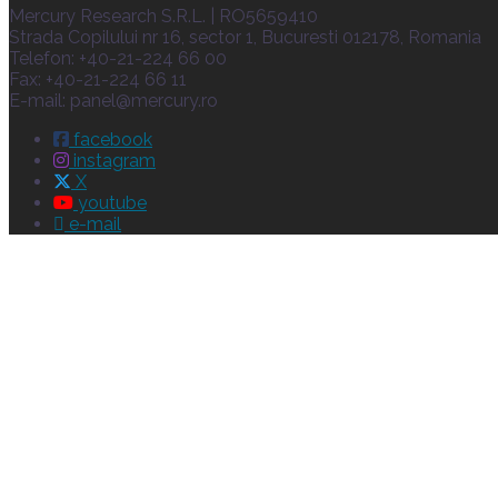
Mercury Research S.R.L. | RO5659410
Strada Copilului nr 16, sector 1, Bucuresti 012178, Romania
Telefon: +40-21-224 66 00
Fax: +40-21-224 66 11
E-mail:
panel@mercury.ro
facebook
instagram
X
youtube
e-mail