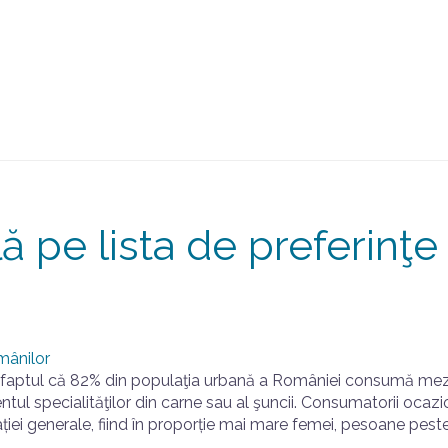
ă pe lista de preferinţe
e faptul că 82% din populaţia urbană a României consumă meze
entul specialităţilor din carne sau al şuncii. Consumatorii ocazi
lației generale, fiind în proporție mai mare femei, pesoane pest