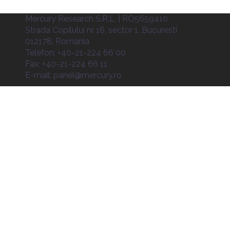
Mercury Research S.R.L. | RO5659410
Strada Copilului nr 16, sector 1, Bucuresti
012178, Romania
Telefon: +40-21-224 66 00
Fax: +40-21-224 66 11
E-mail:
panel@mercury.ro