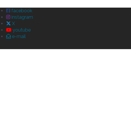
facebook
instagram
X
youtube
e-mail