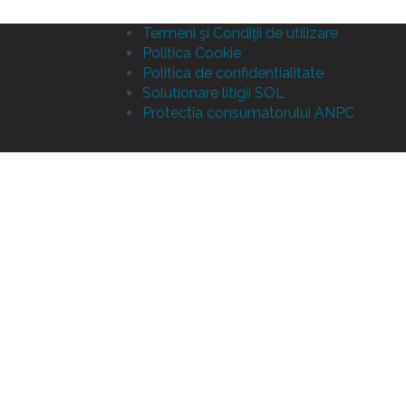
Termeni şi Condiţii de utilizare
Politica Cookie
Politica de confidentialitate
Solutionare litigii SOL
Protectia consumatorului ANPC