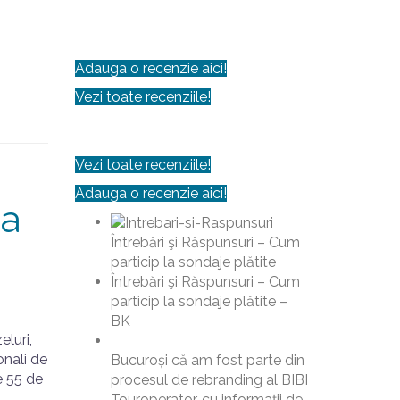
Adauga o recenzie aici!
Vezi toate recenziile!
Vezi toate recenziile!
Adauga o recenzie aici!
 a
Întrebări şi Răspunsuri – Cum
particip la sondaje plătite
Întrebări şi Răspunsuri – Cum
particip la sondaje plătite –
BK
luri,
onali de
Bucuroși că am fost parte din
e 55 de
procesul de rebranding al BIBI
Touroperator, cu informații de